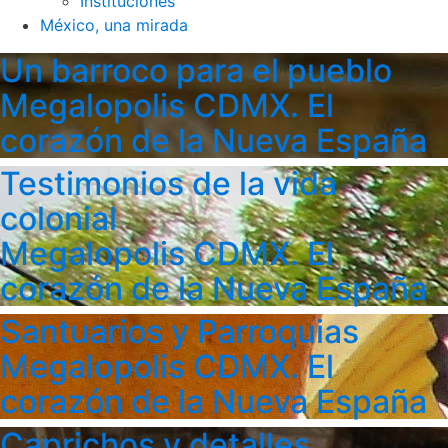
Instituciones
México, una mirada
Un barroco para el pueblo
Megalopolis CDMX. El
corazón de la Nueva España
Testimonios de la vida
colonial
Megalopolis CDMX. El
corazón de la Nueva España
Santuarios y Parroquias
Megalopolis CDMX. El
corazón de la Nueva España
Caprichos y detalles