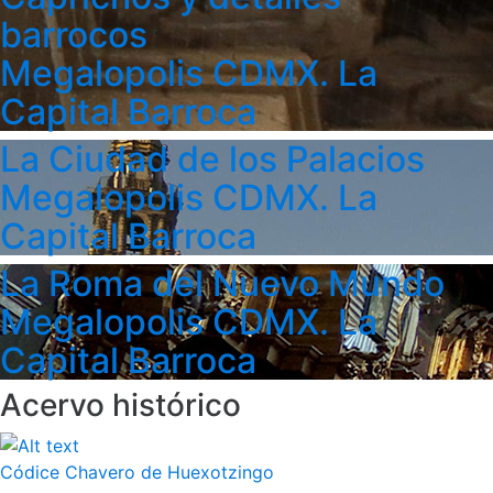
barrocos
Megalopolis CDMX. La
Capital Barroca
La Ciudad de los Palacios
Megalopolis CDMX. La
Capital Barroca
La Roma del Nuevo Mundo
Megalopolis CDMX. La
Capital Barroca
Acervo histórico
Códice Chavero de Huexotzingo