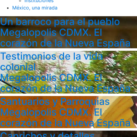
Instituciones
México, una mirada
Un barroco para el pueblo
Megalopolis CDMX. El
corazón de la Nueva España
Testimonios de la vida
colonial
Megalopolis CDMX. El
corazón de la Nueva España
Santuarios y Parroquias
Megalopolis CDMX. El
corazón de la Nueva España
Caprichos y detalles