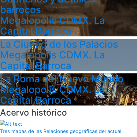
barrocos
Megalopolis CDMX. La
Capital Barroca
La Ciudad de los Palacios
Megalopolis CDMX. La
Capital Barroca
La Roma del Nuevo Mundo
Megalopolis CDMX. La
Capital Barroca
Acervo histórico
Tres mapas de las Relaciones geográficas del actual