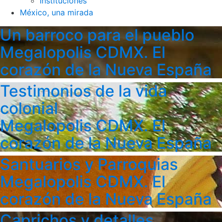
Instituciones
México, una mirada
Un barroco para el pueblo
Megalopolis CDMX. El
corazón de la Nueva España
Testimonios de la vida
colonial
Megalopolis CDMX. El
corazón de la Nueva España
Santuarios y Parroquias
Megalopolis CDMX. El
corazón de la Nueva España
Caprichos y detalles