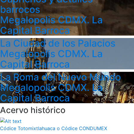
barrocos
Megalopolis CDMX. La
Capital Barroca
La Ciudad de los Palacios
Megalopolis CDMX. La
Capital Barroca
La Roma del Nuevo Mundo
Megalopolis CDMX. La
Capital Barroca
Acervo histórico
Códice Totomixtlahuaca o Códice CONDUMEX