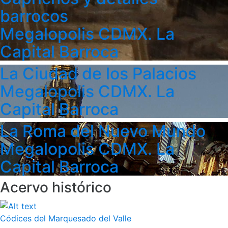
barrocos
Megalopolis CDMX. La
Capital Barroca
La Ciudad de los Palacios
Megalopolis CDMX. La
Capital Barroca
La Roma del Nuevo Mundo
Megalopolis CDMX. La
Capital Barroca
Acervo histórico
Códices del Marquesado del Valle