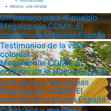
Instituciones
México, una mirada
Un barroco para el pueblo
Megalopolis CDMX. El
corazón de la Nueva España
Testimonios de la vida
colonial
Megalopolis CDMX. El
corazón de la Nueva España
Santuarios y Parroquias
Megalopolis CDMX. El
corazón de la Nueva España
Caprichos y detalles