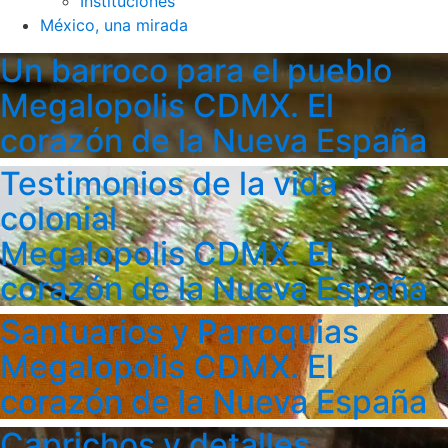
Instituciones
México, una mirada
Un barroco para el pueblo
Megalopolis CDMX. El
corazón de la Nueva España
Testimonios de la vida
colonial
Megalopolis CDMX. El
corazón de la Nueva España
Santuarios y Parroquias
Megalopolis CDMX. El
corazón de la Nueva España
Caprichos y detalles