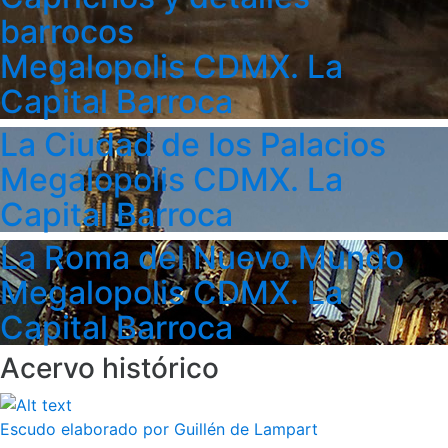
barrocos
Megalopolis CDMX. La
Capital Barroca
La Ciudad de los Palacios
Megalopolis CDMX. La
Capital Barroca
La Roma del Nuevo Mundo
Megalopolis CDMX. La
Capital Barroca
Acervo histórico
Escudo elaborado por Guillén de Lampart