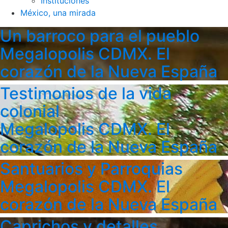
Instituciones
México, una mirada
Un barroco para el pueblo
Megalopolis CDMX. El
corazón de la Nueva España
Testimonios de la vida
colonial
Megalopolis CDMX. El
corazón de la Nueva España
Santuarios y Parroquias
Megalopolis CDMX. El
corazón de la Nueva España
Caprichos y detalles