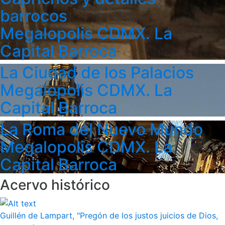
barrocos
Megalopolis CDMX. La
Capital Barroca
La Ciudad de los Palacios
Megalopolis CDMX. La
Capital Barroca
La Roma del Nuevo Mundo
Megalopolis CDMX. La
Capital Barroca
Acervo histórico
Guillén de Lampart, "Pregón de los justos juicios de Dios,