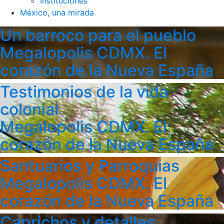
Instituciones
México, una mirada
Un barroco para el pueblo
Megalopolis CDMX. El
corazón de la Nueva España
Testimonios de la vida
colonial
Megalopolis CDMX. El
corazón de la Nueva España
Santuarios y Parroquias
Megalopolis CDMX. El
corazón de la Nueva España
Caprichos y detalles