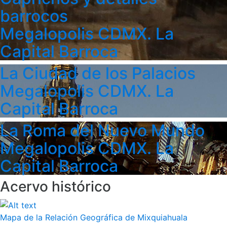
barrocos
Megalopolis CDMX. La
Capital Barroca
La Ciudad de los Palacios
Megalopolis CDMX. La
Capital Barroca
La Roma del Nuevo Mundo
Megalopolis CDMX. La
Capital Barroca
Acervo histórico
Mapa de la Relación Geográfica de Mixquiahuala