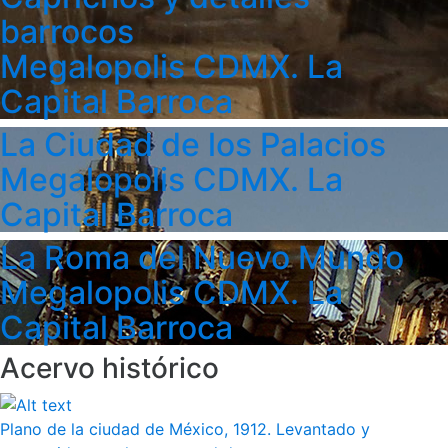
barrocos
Megalopolis CDMX. La
Capital Barroca
La Ciudad de los Palacios
Megalopolis CDMX. La
Capital Barroca
La Roma del Nuevo Mundo
Megalopolis CDMX. La
Capital Barroca
Acervo histórico
Plano de la ciudad de México, 1912. Levantado y