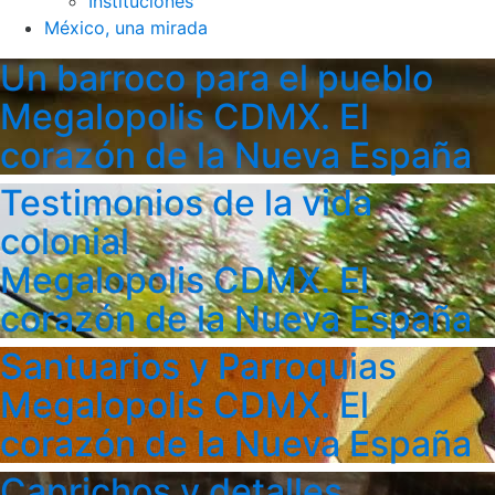
Instituciones
México, una mirada
Un barroco para el pueblo
Megalopolis CDMX. El
corazón de la Nueva España
Testimonios de la vida
colonial
Megalopolis CDMX. El
corazón de la Nueva España
Santuarios y Parroquias
Megalopolis CDMX. El
corazón de la Nueva España
Caprichos y detalles