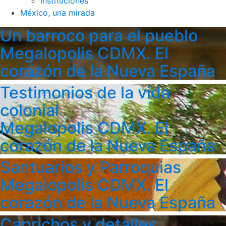
Instituciones
México, una mirada
Un barroco para el pueblo
Megalopolis CDMX. El
corazón de la Nueva España
Testimonios de la vida
colonial
Megalopolis CDMX. El
corazón de la Nueva España
Santuarios y Parroquias
Megalopolis CDMX. El
corazón de la Nueva España
Caprichos y detalles