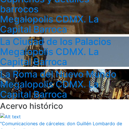
barrocos
Megalopolis CDMX. La
Capital Barroca
La Ciudad de los Palacios
Megalopolis CDMX. La
Capital Barroca
La Roma del Nuevo Mundo
Megalopolis CDMX. La
Capital Barroca
Acervo histórico
"Comunicaciones de cárceles: don Guillén Lombardo de