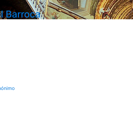
l Barroca
Anónimo