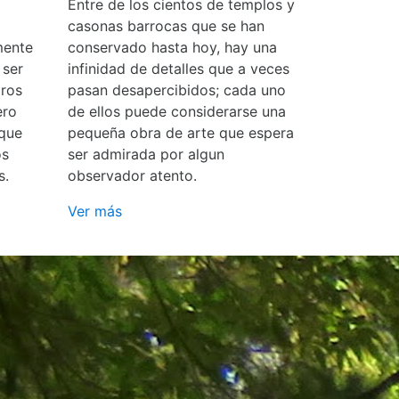
Entre de los cientos de templos y
casonas barrocas que se han
mente
conservado hasta hoy, hay una
 ser
infinidad de detalles que a veces
ros
pasan desapercibidos; cada uno
ero
de ellos puede considerarse una
 que
pequeña obra de arte que espera
os
ser admirada por algun
s.
observador atento.
Ver más