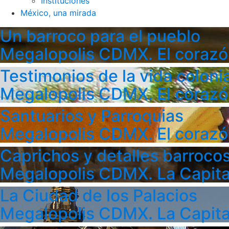
Instituciones
México, una mirada
Un barroco para el pueblo
Megalopolis CDMX. El corazó
Testimonios de la vida colonia
Megalopolis CDMX. El corazó
Santuarios y Parroquias
Megalopolis CDMX. El corazó
Caprichos y detalles barroco
Megalopolis CDMX. La Capita
La Ciudad de los Palacios
Megalopolis CDMX. La Capita