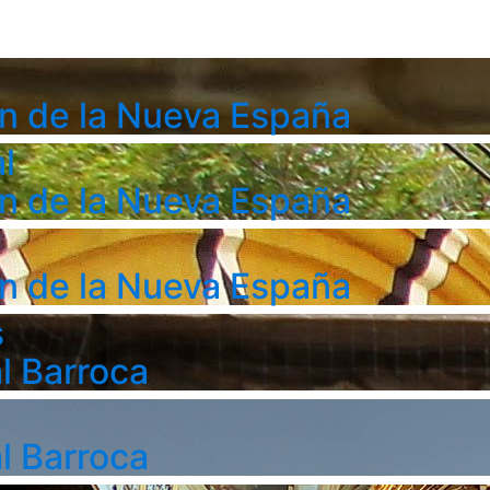
n de la Nueva España
l
n de la Nueva España
n de la Nueva España
s
l Barroca
l Barroca