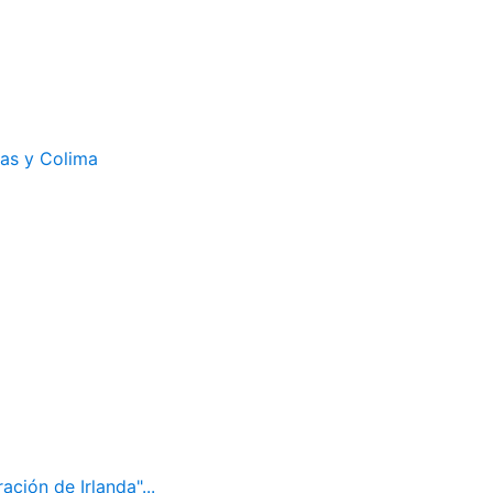
cas y Colima
ación de Irlanda"...