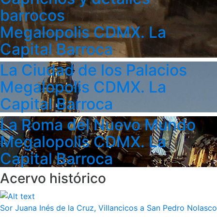
barrocos
Megalopolis CDMX. La
Capital Barroca
La Ciudad de los Palacios
Megalopolis CDMX. La
Capital Barroca
La Roma del Nuevo Mundo
Megalopolis CDMX. La
Capital Barroca
Acervo histórico
Sor Juana Inés de la Cruz, Villancicos a San Pedro Nolasco