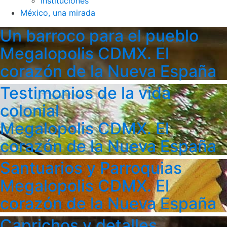
Instituciones
México, una mirada
Un barroco para el pueblo
Megalopolis CDMX. El
corazón de la Nueva España
Testimonios de la vida
colonial
Megalopolis CDMX. El
corazón de la Nueva España
Santuarios y Parroquias
Megalopolis CDMX. El
corazón de la Nueva España
Caprichos y detalles