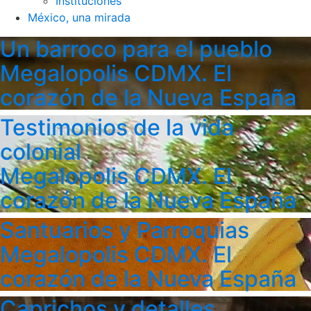
Instituciones
México, una mirada
Un barroco para el pueblo
Megalopolis CDMX. El
corazón de la Nueva España
Testimonios de la vida
colonial
Megalopolis CDMX. El
corazón de la Nueva España
Santuarios y Parroquias
Megalopolis CDMX. El
corazón de la Nueva España
Caprichos y detalles