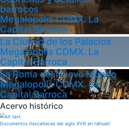
barrocos
Megalopolis CDMX. La
Capital Barroca
La Ciudad de los Palacios
Megalopolis CDMX. La
Capital Barroca
La Roma del Nuevo Mundo
Megalopolis CDMX. La
Capital Barroca
Acervo histórico
Documentos tlaxcaltecas del siglo XVIII en náhuatl