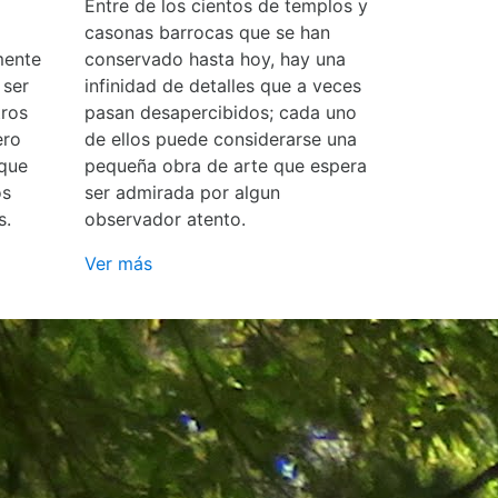
Entre de los cientos de templos y
casonas barrocas que se han
mente
conservado hasta hoy, hay una
 ser
infinidad de detalles que a veces
ros
pasan desapercibidos; cada uno
ero
de ellos puede considerarse una
 que
pequeña obra de arte que espera
os
ser admirada por algun
s.
observador atento.
Ver más