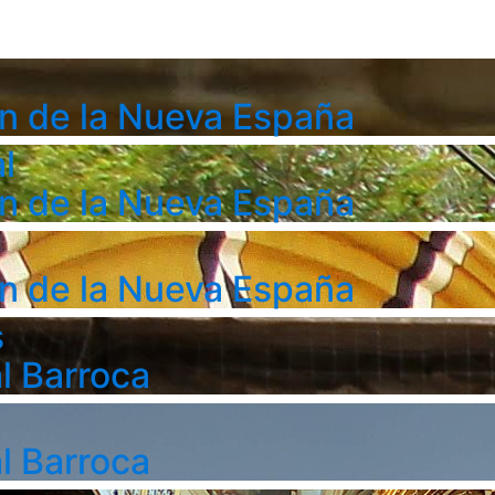
n de la Nueva España
l
n de la Nueva España
n de la Nueva España
s
l Barroca
l Barroca