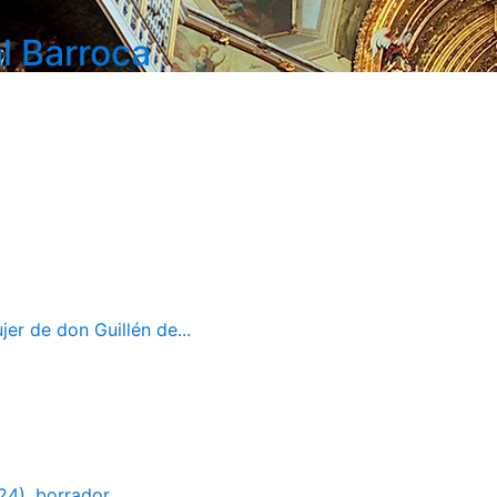
l Barroca
er de don Guillén de...
24), borrador