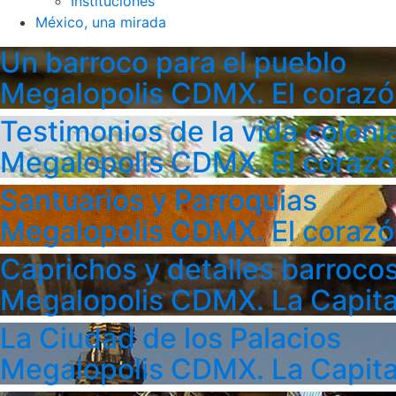
Instituciones
México, una mirada
Un barroco para el pueblo
Megalopolis CDMX. El corazó
Testimonios de la vida colonia
Megalopolis CDMX. El corazó
Santuarios y Parroquias
Megalopolis CDMX. El corazó
Caprichos y detalles barroco
Megalopolis CDMX. La Capita
La Ciudad de los Palacios
Megalopolis CDMX. La Capita