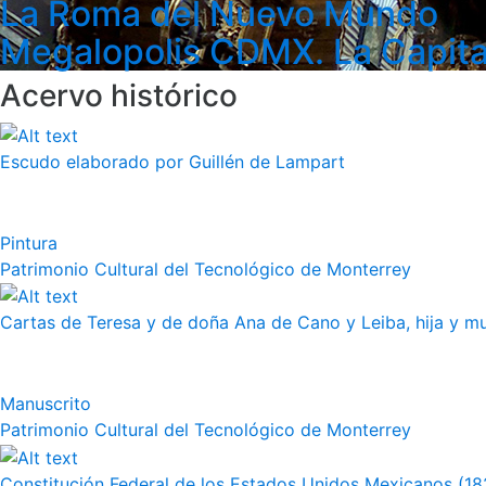
La Roma del Nuevo Mundo
Megalopolis CDMX. La Capita
Acervo histórico
Escudo elaborado por Guillén de Lampart
Pintura
Patrimonio Cultural del Tecnológico de Monterrey
Cartas de Teresa y de doña Ana de Cano y Leiba, hija y muj
Manuscrito
Patrimonio Cultural del Tecnológico de Monterrey
Constitución Federal de los Estados Unidos Mexicanos (18