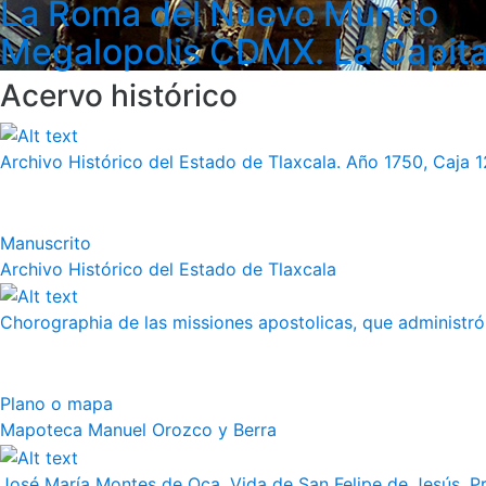
La Roma del Nuevo Mundo
Megalopolis CDMX. La Capita
Acervo histórico
Archivo Histórico del Estado de Tlaxcala. Año 1750, Caja 12
Manuscrito
Archivo Histórico del Estado de Tlaxcala
Chorographia de las missiones apostolicas, que administró a
Plano o mapa
Mapoteca Manuel Orozco y Berra
José María Montes de Oca, Vida de San Felipe de Jesús. Pr