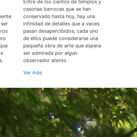
Entre de los cientos de templos y
casonas barrocas que se han
mente
conservado hasta hoy, hay una
 ser
infinidad de detalles que a veces
ros
pasan desapercibidos; cada uno
ero
de ellos puede considerarse una
 que
pequeña obra de arte que espera
os
ser admirada por algun
s.
observador atento.
Ver más