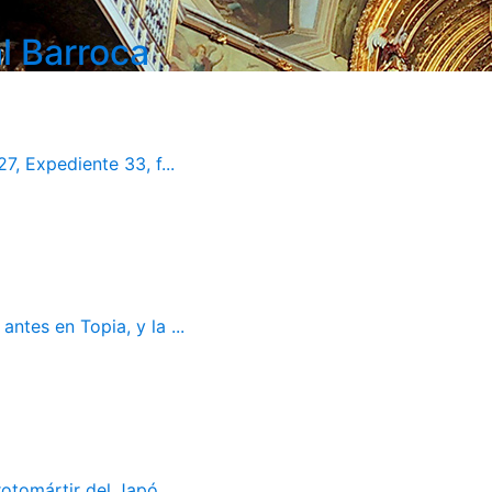
l Barroca
7, Expediente 33, f...
ntes en Topia, y la ...
otomártir del Japó...