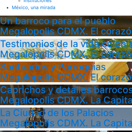
Instituciones
México, una mirada
Un barroco para el pueblo
Megalopolis CDMX. El corazó
Testimonios de la vida colonia
Megalopolis CDMX. El corazó
Santuarios y Parroquias
Megalopolis CDMX. El corazó
Caprichos y detalles barroco
Megalopolis CDMX. La Capita
La Ciudad de los Palacios
Megalopolis CDMX. La Capita