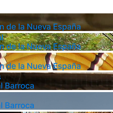
n de la Nueva España
l
n de la Nueva España
n de la Nueva España
s
l Barroca
l Barroca