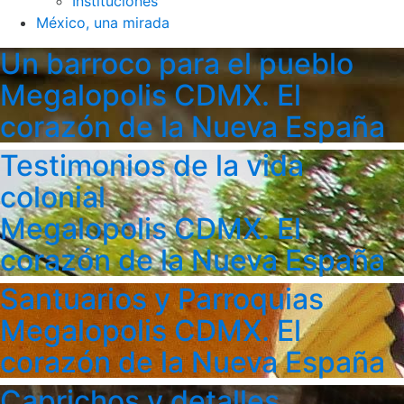
Instituciones
México, una mirada
Un barroco para el pueblo
Megalopolis CDMX. El
corazón de la Nueva España
Testimonios de la vida
colonial
Megalopolis CDMX. El
corazón de la Nueva España
Santuarios y Parroquias
Megalopolis CDMX. El
corazón de la Nueva España
Caprichos y detalles