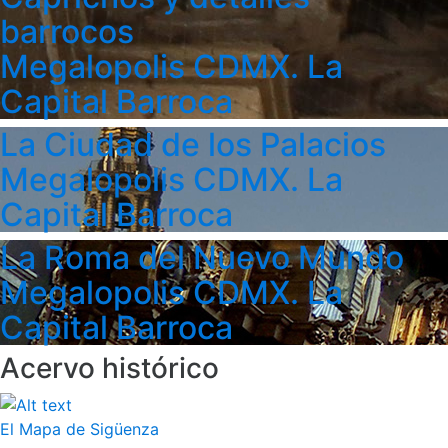
barrocos
Megalopolis CDMX. La
Capital Barroca
La Ciudad de los Palacios
Megalopolis CDMX. La
Capital Barroca
La Roma del Nuevo Mundo
Megalopolis CDMX. La
Capital Barroca
Acervo histórico
El Mapa de Sigüenza