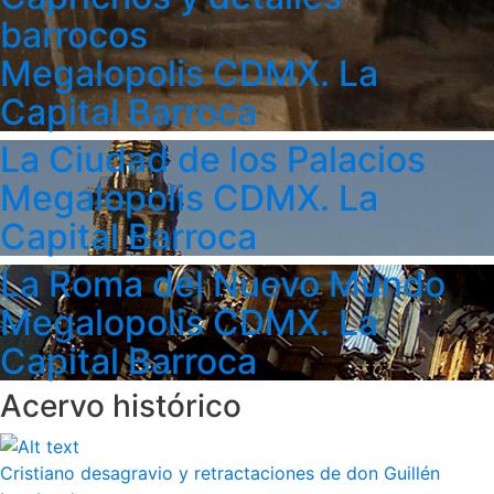
barrocos
Megalopolis CDMX. La
Capital Barroca
La Ciudad de los Palacios
Megalopolis CDMX. La
Capital Barroca
La Roma del Nuevo Mundo
Megalopolis CDMX. La
Capital Barroca
Acervo histórico
Cristiano desagravio y retractaciones de don Guillén