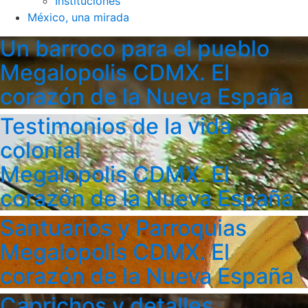
Instituciones
México, una mirada
Un barroco para el pueblo
Megalopolis CDMX. El
corazón de la Nueva España
Testimonios de la vida
colonial
Megalopolis CDMX. El
corazón de la Nueva España
Santuarios y Parroquias
Megalopolis CDMX. El
corazón de la Nueva España
Caprichos y detalles