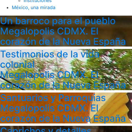
Instituciones
México, una mirada
Un barroco para el pueblo
Megalopolis CDMX. El
corazón de la Nueva España
Testimonios de la vida
colonial
Megalopolis CDMX. El
corazón de la Nueva España
Santuarios y Parroquias
Megalopolis CDMX. El
corazón de la Nueva España
Caprichos y detalles