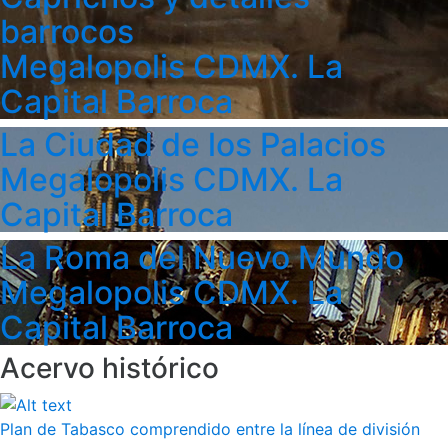
barrocos
Megalopolis CDMX. La
Capital Barroca
La Ciudad de los Palacios
Megalopolis CDMX. La
Capital Barroca
La Roma del Nuevo Mundo
Megalopolis CDMX. La
Capital Barroca
Acervo histórico
Plan de Tabasco comprendido entre la línea de división