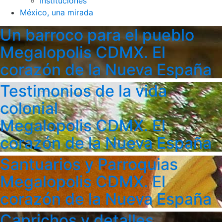
Instituciones
México, una mirada
Un barroco para el pueblo
Megalopolis CDMX. El
corazón de la Nueva España
Testimonios de la vida
colonial
Megalopolis CDMX. El
corazón de la Nueva España
Santuarios y Parroquias
Megalopolis CDMX. El
corazón de la Nueva España
Caprichos y detalles