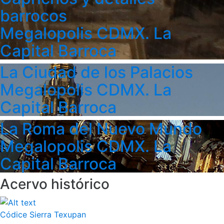
barrocos
Megalopolis CDMX. La
Capital Barroca
La Ciudad de los Palacios
Megalopolis CDMX. La
Capital Barroca
La Roma del Nuevo Mundo
Megalopolis CDMX. La
Capital Barroca
Acervo histórico
Códice Sierra Texupan