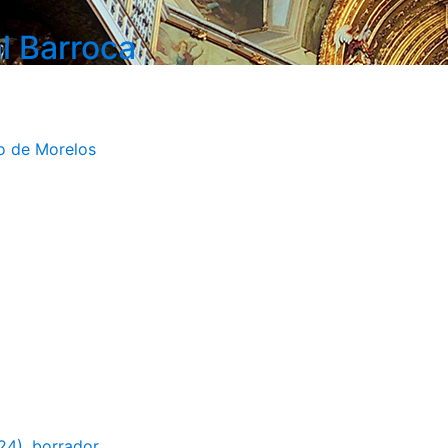
l Barroca
do de Morelos
24), borrador