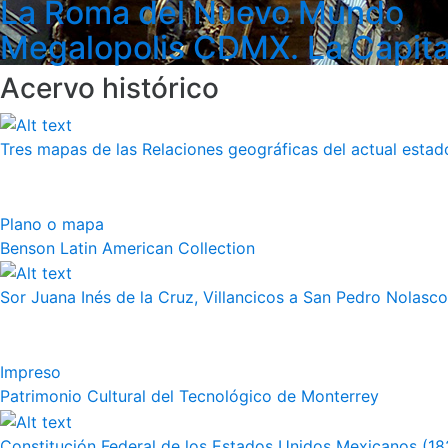
La Roma del Nuevo Mundo
Megalopolis CDMX. La Capita
Acervo histórico
Tres mapas de las Relaciones geográficas del actual esta
Plano o mapa
Benson Latin American Collection
Sor Juana Inés de la Cruz, Villancicos a San Pedro Nolasco
Impreso
Patrimonio Cultural del Tecnológico de Monterrey
Constitución Federal de los Estados Unidos Mexicanos (18