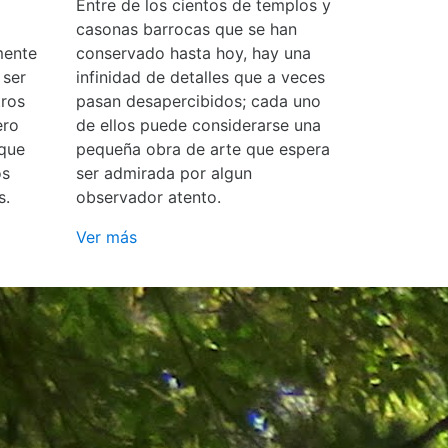
Entre de los cientos de templos y
casonas barrocas que se han
mente
conservado hasta hoy, hay una
 ser
infinidad de detalles que a veces
ros
pasan desapercibidos; cada uno
ero
de ellos puede considerarse una
 que
pequeña obra de arte que espera
os
ser admirada por algun
s.
observador atento.
Ver más