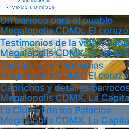
Instituciones
México, una mirada
Un barroco para el pueblo
Megalopolis CDMX. El corazó
Testimonios de la vida colonia
Megalopolis CDMX. El corazó
Santuarios y Parroquias
Megalopolis CDMX. El corazó
Caprichos y detalles barroco
Megalopolis CDMX. La Capita
La Ciudad de los Palacios
Megalopolis CDMX. La Capita