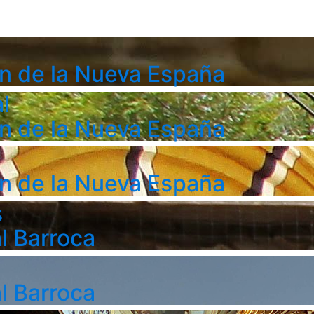
n de la Nueva España
l
n de la Nueva España
n de la Nueva España
s
l Barroca
l Barroca