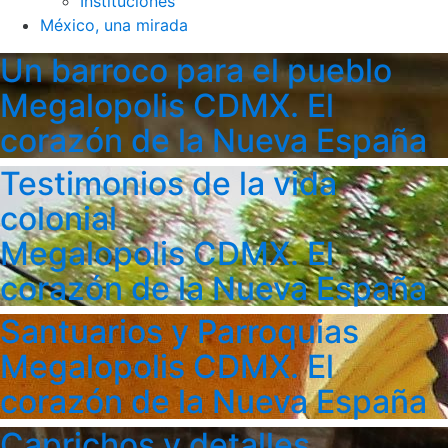
Instituciones
México, una mirada
Un barroco para el pueblo
Megalopolis CDMX. El
corazón de la Nueva España
Testimonios de la vida
colonial
Megalopolis CDMX. El
corazón de la Nueva España
Santuarios y Parroquias
Megalopolis CDMX. El
corazón de la Nueva España
Caprichos y detalles