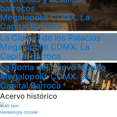
barrocos
Megalopolis CDMX. La
Capital Barroca
La Ciudad de los Palacios
Megalopolis CDMX. La
Capital Barroca
La Roma del Nuevo Mundo
Megalopolis CDMX. La
Capital Barroca
Acervo histórico
Genealogía circular