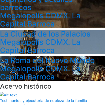
barrocos
Megalopolis CDMX. La
Capital Barroca
La Ciudad de los Palacios
Megalopolis CDMX. La
Capital Barroca
La Roma del Nuevo Mundo
Megalopolis CDMX. La
Capital Barroca
Acervo histórico
Testimonios y ejecutoria de nobleza de la familia