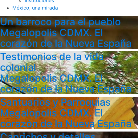
Instituciones
México, una mirada
Un barroco para el pueblo
Megalopolis CDMX. El
corazón de la Nueva España
Testimonios de la vida
colonial
Megalopolis CDMX. El
corazón de la Nueva España
Santuarios y Parroquias
Megalopolis CDMX. El
corazón de la Nueva España
Caprichos y detalles