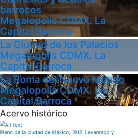
barrocos
Megalopolis CDMX. La
Capital Barroca
La Ciudad de los Palacios
Megalopolis CDMX. La
Capital Barroca
La Roma del Nuevo Mundo
Megalopolis CDMX. La
Capital Barroca
Acervo histórico
Plano de la ciudad de México, 1912. Levantado y