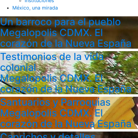
Instituciones
México, una mirada
Un barroco para el pueblo
Megalopolis CDMX. El
corazón de la Nueva España
Testimonios de la vida
colonial
Megalopolis CDMX. El
corazón de la Nueva España
Santuarios y Parroquias
Megalopolis CDMX. El
corazón de la Nueva España
Caprichos y detalles