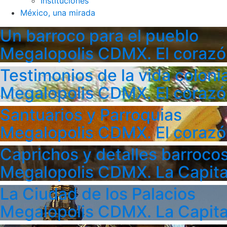
Instituciones
México, una mirada
Un barroco para el pueblo
Megalopolis CDMX. El corazó
Testimonios de la vida colonia
Megalopolis CDMX. El corazó
Santuarios y Parroquias
Megalopolis CDMX. El corazó
Caprichos y detalles barroco
Megalopolis CDMX. La Capita
La Ciudad de los Palacios
Megalopolis CDMX. La Capita