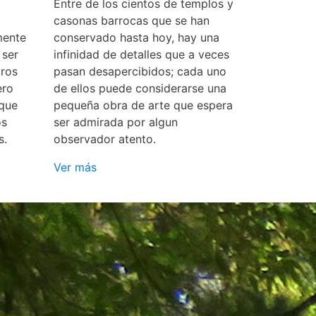
Entre de los cientos de templos y
casonas barrocas que se han
mente
conservado hasta hoy, hay una
 ser
infinidad de detalles que a veces
ros
pasan desapercibidos; cada uno
ero
de ellos puede considerarse una
 que
pequeña obra de arte que espera
os
ser admirada por algun
s.
observador atento.
Ver más