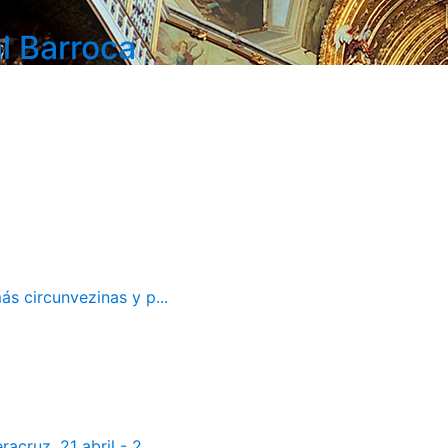
l Barroca
ás circunvezinas y p...
cruz. 21 abril - 2...