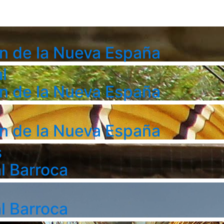
n de la Nueva España
l
n de la Nueva España
n de la Nueva España
s
l Barroca
l Barroca