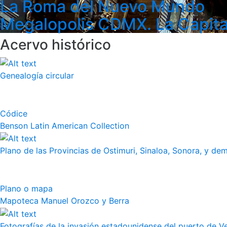
La Roma del Nuevo Mundo
Megalopolis CDMX. La Capita
Acervo histórico
Genealogía circular
Códice
Benson Latin American Collection
Plano de las Provincias de Ostimuri, Sinaloa, Sonora, y dem
Plano o mapa
Mapoteca Manuel Orozco y Berra
Fotografías de la invasión estadounidense del puerto de Vera