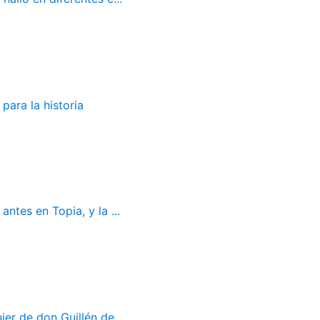
para la historia
ntes en Topia, y la ...
er de don Guillén de...