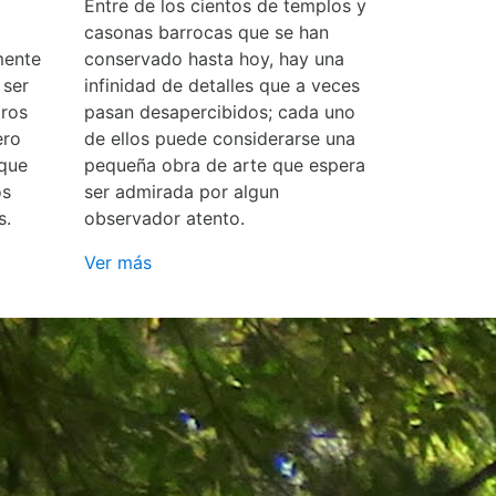
Entre de los cientos de templos y
casonas barrocas que se han
mente
conservado hasta hoy, hay una
 ser
infinidad de detalles que a veces
ros
pasan desapercibidos; cada uno
ero
de ellos puede considerarse una
 que
pequeña obra de arte que espera
os
ser admirada por algun
s.
observador atento.
Ver más