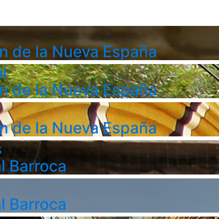
n de la Nueva España
l
n de la Nueva España
n de la Nueva España
s
l Barroca
l Barroca