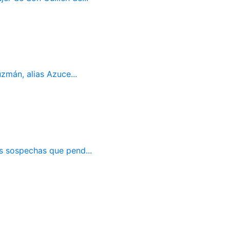
mán, alias Azuce...
as sospechas que pend...