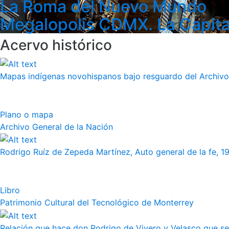
La Roma del Nuevo Mundo
Megalopolis CDMX. La Capita
Acervo histórico
Mapas indígenas novohispanos bajo resguardo del Archivo
Plano o mapa
Archivo General de la Nación
Rodrigo Ruíz de Zepeda Martínez, Auto general de la fe, 19
Libro
Patrimonio Cultural del Tecnológico de Monterrey
Relación que hace don Rodrigo de Vivero y Velasco que se h