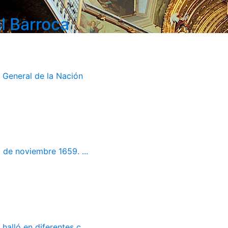
l Barroca
 General de la Nación
 de noviembre 1659. ...
alló en diferentes c...