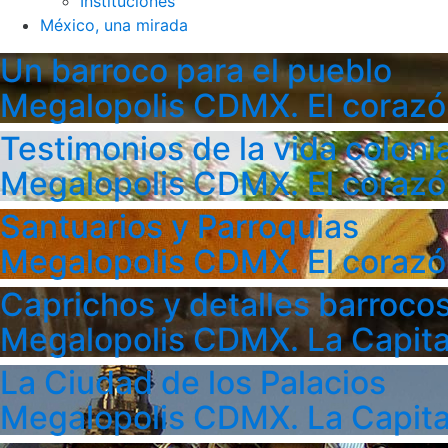
Instituciones
México, una mirada
Un barroco para el pueblo
Megalopolis CDMX. El corazó
Testimonios de la vida colonia
Megalopolis CDMX. El corazó
Santuarios y Parroquias
Megalopolis CDMX. El corazó
Caprichos y detalles barroco
Megalopolis CDMX. La Capita
La Ciudad de los Palacios
Megalopolis CDMX. La Capita