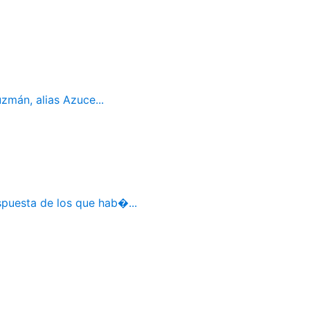
mán, alias Azuce...
spuesta de los que hab�...