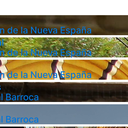
n de la Nueva España
l
n de la Nueva España
n de la Nueva España
s
l Barroca
l Barroca