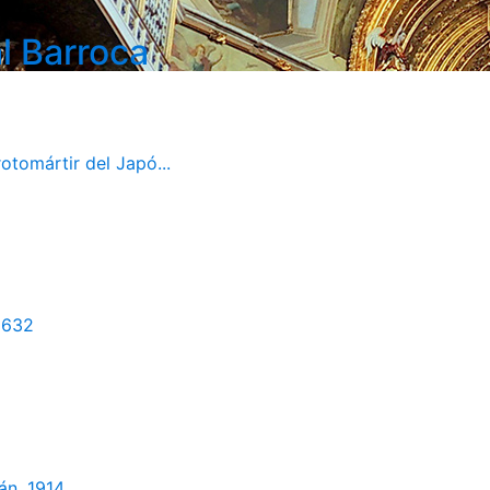
l Barroca
otomártir del Japó...
1632
án, 1914