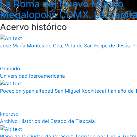
La Roma del Nuevo Mundo
Megalopolis CDMX. La Capita
Acervo histórico
José María Montes de Oca, Vida de San Felipe de Jesús. Pr
Grabado
Universidad Iberoamericana
Pocecion ypan altepetl San Miguel Xochitecatitlan año de 
Impreso
Archivo Histórico del Estado de Tlaxcala
Plano de la Ciudad de Veracruz, formado por Luis P. Guzm