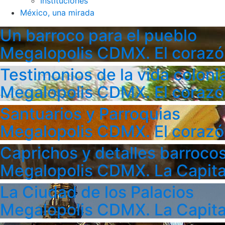
Instituciones
México, una mirada
Un barroco para el pueblo
Megalopolis CDMX. El corazó
Testimonios de la vida colonia
Megalopolis CDMX. El corazó
Santuarios y Parroquias
Megalopolis CDMX. El corazó
Caprichos y detalles barroco
Megalopolis CDMX. La Capita
La Ciudad de los Palacios
Megalopolis CDMX. La Capita