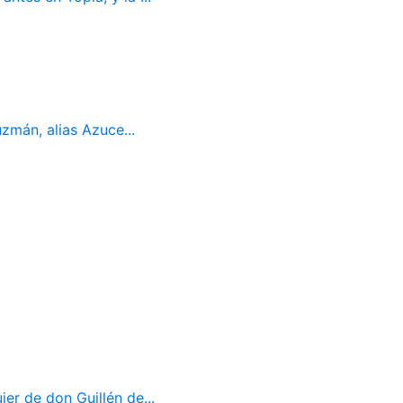
mán, alias Azuce...
er de don Guillén de...