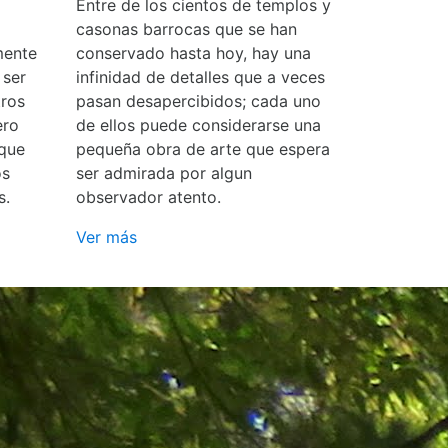
Entre de los cientos de templos y
casonas barrocas que se han
mente
conservado hasta hoy, hay una
 ser
infinidad de detalles que a veces
ros
pasan desapercibidos; cada uno
ero
de ellos puede considerarse una
 que
pequeña obra de arte que espera
os
ser admirada por algun
s.
observador atento.
Ver más