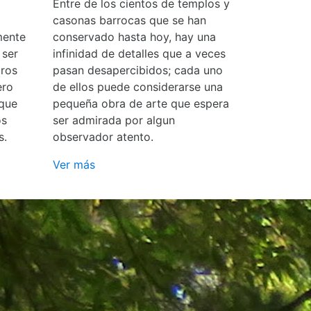
Entre de los cientos de templos y
casonas barrocas que se han
mente
conservado hasta hoy, hay una
 ser
infinidad de detalles que a veces
ros
pasan desapercibidos; cada uno
ero
de ellos puede considerarse una
 que
pequeña obra de arte que espera
os
ser admirada por algun
s.
observador atento.
Ver más