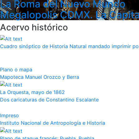
La Roma del Nuevo Mundo
Megalopolis CDMX. La Capita
Acervo histórico
Cuadro sinóptico de Historia Natural mandado imprimir por 
Plano o mapa
Mapoteca Manuel Orozco y Berra
La Orquesta, mayo de 1862
Dos caricaturas de Constantino Escalante
Impreso
Instituto Nacional de Antropología e Historia
Plano de ataque francés; Puebla. Puebla.