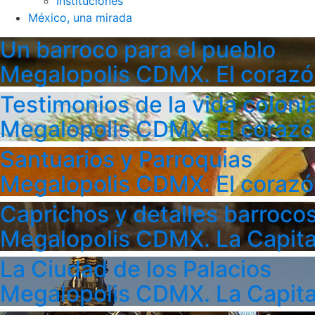
Instituciones
México, una mirada
Un barroco para el pueblo
Megalopolis CDMX. El corazó
Testimonios de la vida colonia
Megalopolis CDMX. El corazó
Santuarios y Parroquias
Megalopolis CDMX. El corazó
Caprichos y detalles barroco
Megalopolis CDMX. La Capita
La Ciudad de los Palacios
Megalopolis CDMX. La Capita