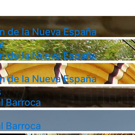
n de la Nueva España
l
n de la Nueva España
n de la Nueva España
s
l Barroca
l Barroca