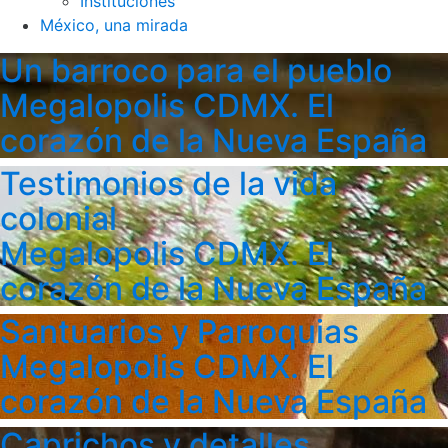
Instituciones
México, una mirada
Un barroco para el pueblo
Megalopolis CDMX. El
corazón de la Nueva España
Testimonios de la vida
colonial
Megalopolis CDMX. El
corazón de la Nueva España
Santuarios y Parroquias
Megalopolis CDMX. El
corazón de la Nueva España
Caprichos y detalles