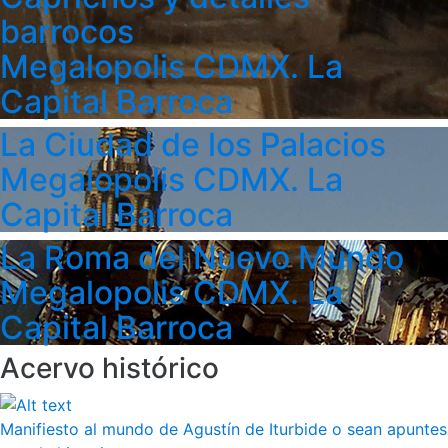
barrocos
Megalopolis CDMX. La
Capital Barroca
La Ciudad de los Palacios
Megalopolis CDMX. La
Capital Barroca
La Roma del Nuevo Mundo
Megalopolis CDMX. La
Capital Barroca
Acervo histórico
Manifiesto al mundo de Agustín de Iturbide o sean apuntes