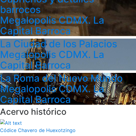
barrocos
Megalopolis CDMX. La
Capital Barroca
La Ciudad de los Palacios
Megalopolis CDMX. La
Capital Barroca
La Roma del Nuevo Mundo
Megalopolis CDMX. La
Capital Barroca
Acervo histórico
Códice Chavero de Huexotzingo