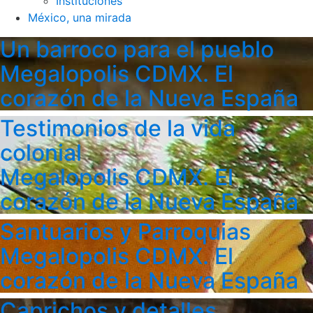
Instituciones
México, una mirada
Un barroco para el pueblo
Megalopolis CDMX. El
corazón de la Nueva España
Testimonios de la vida
colonial
Megalopolis CDMX. El
corazón de la Nueva España
Santuarios y Parroquias
Megalopolis CDMX. El
corazón de la Nueva España
Caprichos y detalles