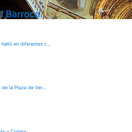
l Barroca
alló en diferentes c...
de la Plaza de Ver...
cas y Colima