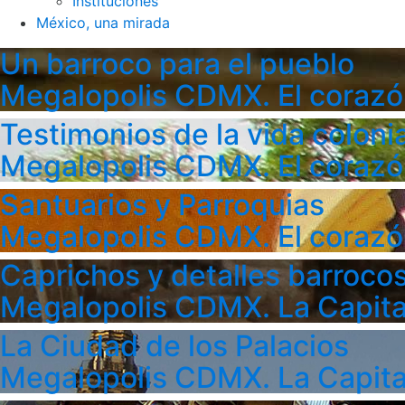
Instituciones
México, una mirada
Un barroco para el pueblo
Megalopolis CDMX. El corazó
Testimonios de la vida colonia
Megalopolis CDMX. El corazó
Santuarios y Parroquias
Megalopolis CDMX. El corazó
Caprichos y detalles barroco
Megalopolis CDMX. La Capita
La Ciudad de los Palacios
Megalopolis CDMX. La Capita