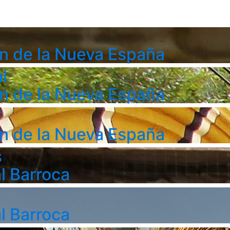
n de la Nueva España
l
n de la Nueva España
n de la Nueva España
s
l Barroca
l Barroca