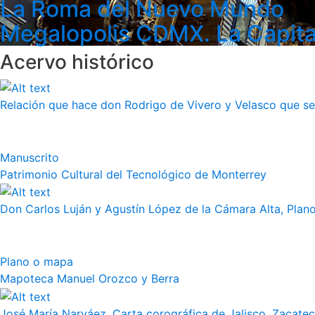
La Roma del Nuevo Mundo
Megalopolis CDMX. La Capita
Acervo histórico
Relación que hace don Rodrigo de Vivero y Velasco que se h
Manuscrito
Patrimonio Cultural del Tecnológico de Monterrey
Don Carlos Luján y Agustín López de la Cámara Alta, Plano 
Plano o mapa
Mapoteca Manuel Orozco y Berra
José María Narváez, Carta corográfica de Jalisco, Zacate