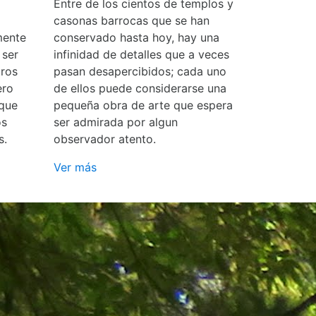
Entre de los cientos de templos y
casonas barrocas que se han
mente
conservado hasta hoy, hay una
 ser
infinidad de detalles que a veces
ros
pasan desapercibidos; cada uno
ero
de ellos puede considerarse una
 que
pequeña obra de arte que espera
os
ser admirada por algun
s.
observador atento.
Ver más