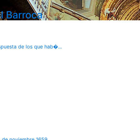
l Barroca
spuesta de los que hab�...
 de noviembre 1659. ...