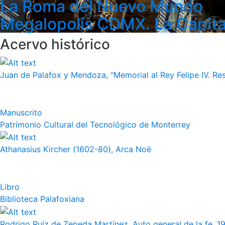
La Roma del Nuevo Mundo
Megalopolis CDMX. La Capita
Acervo histórico
Juan de Palafox y Mendoza, "Memorial al Rey Felipe IV. Re
Manuscrito
Patrimonio Cultural del Tecnológico de Monterrey
Athanasius Kircher (1602-80), Arca Noë
Libro
Biblioteca Palafoxiana
Rodrigo Ruíz de Zepeda Martínez, Auto general de la fe, 19