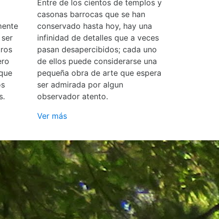
Entre de los cientos de templos y
casonas barrocas que se han
mente
conservado hasta hoy, hay una
 ser
infinidad de detalles que a veces
ros
pasan desapercibidos; cada uno
ero
de ellos puede considerarse una
 que
pequeña obra de arte que espera
os
ser admirada por algun
s.
observador atento.
Ver más