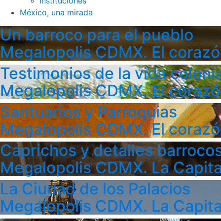
Instituciones
México, una mirada
Un barroco para el pueblo
Megalopolis CDMX. El corazó
Testimonios de la vida colonia
Megalopolis CDMX. El corazó
Santuarios y Parroquias
Megalopolis CDMX. El corazó
Caprichos y detalles barroco
Megalopolis CDMX. La Capita
La Ciudad de los Palacios
Megalopolis CDMX. La Capita