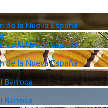
n de la Nueva España
l
n de la Nueva España
n de la Nueva España
s
l Barroca
l Barroca