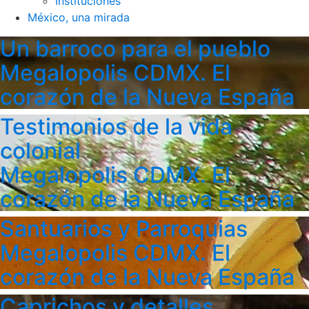
Instituciones
México, una mirada
Un barroco para el pueblo
Megalopolis CDMX. El
corazón de la Nueva España
Testimonios de la vida
colonial
Megalopolis CDMX. El
corazón de la Nueva España
Santuarios y Parroquias
Megalopolis CDMX. El
corazón de la Nueva España
Caprichos y detalles