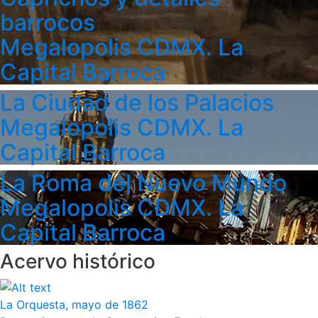
barrocos
Megalopolis CDMX. La
Capital Barroca
La Ciudad de los Palacios
Megalopolis CDMX. La
Capital Barroca
La Roma del Nuevo Mundo
Megalopolis CDMX. La
Capital Barroca
Acervo histórico
La Orquesta, mayo de 1862