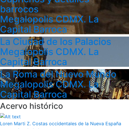
barrocos
Megalopolis CDMX. La
Capital Barroca
La Ciudad de los Palacios
Megalopolis CDMX. La
Capital Barroca
La Roma del Nuevo Mundo
Megalopolis CDMX. La
Capital Barroca
Acervo histórico
Loren Marti Z. Costas occidentales de la Nueva España