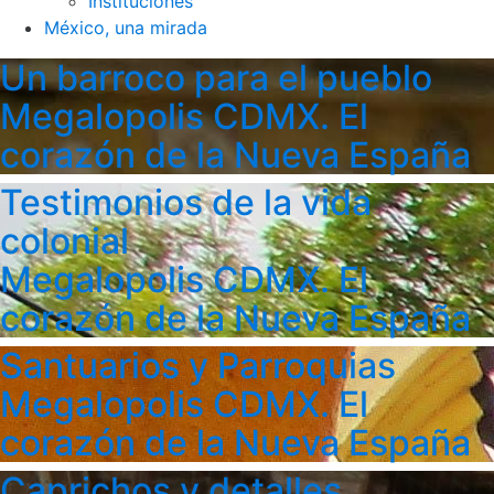
Instituciones
México, una mirada
Un barroco para el pueblo
Megalopolis CDMX. El
corazón de la Nueva España
Testimonios de la vida
colonial
Megalopolis CDMX. El
corazón de la Nueva España
Santuarios y Parroquias
Megalopolis CDMX. El
corazón de la Nueva España
Caprichos y detalles