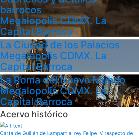
barrocos
Megalopolis CDMX. La
Capital Barroca
La Ciudad de los Palacios
Megalopolis CDMX. La
Capital Barroca
La Roma del Nuevo Mundo
Megalopolis CDMX. La
Capital Barroca
Acervo histórico
Carta de Guillén de Lampart al rey Felipe IV respecto de