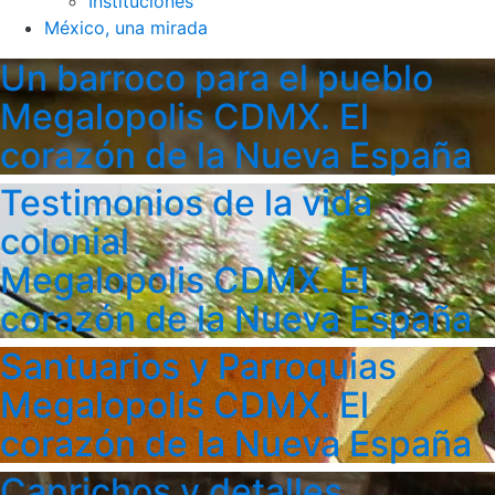
Instituciones
México, una mirada
Un barroco para el pueblo
Megalopolis CDMX. El
corazón de la Nueva España
Testimonios de la vida
colonial
Megalopolis CDMX. El
corazón de la Nueva España
Santuarios y Parroquias
Megalopolis CDMX. El
corazón de la Nueva España
Caprichos y detalles