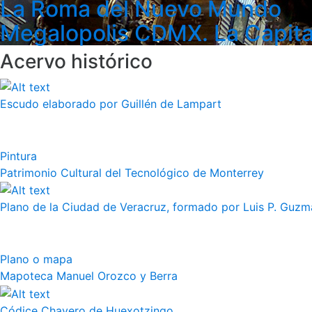
La Roma del Nuevo Mundo
Megalopolis CDMX. La Capita
Acervo histórico
Escudo elaborado por Guillén de Lampart
Pintura
Patrimonio Cultural del Tecnológico de Monterrey
Plano de la Ciudad de Veracruz, formado por Luis P. Guzm
Plano o mapa
Mapoteca Manuel Orozco y Berra
Códice Chavero de Huexotzingo