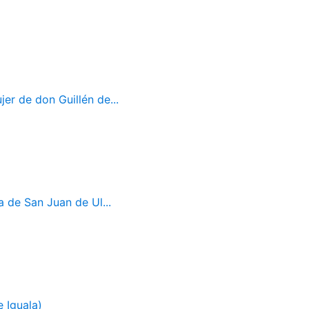
er de don Guillén de...
a de San Juan de Ul...
 Iguala)