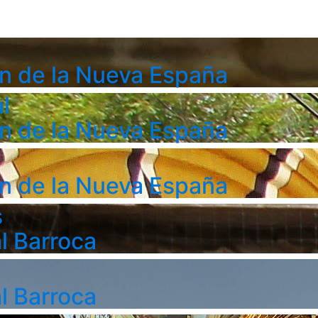
n de la Nueva España
l
n de la Nueva España
n de la Nueva España
s
l Barroca
l Barroca