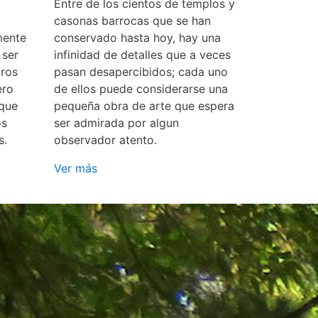
Entre de los cientos de templos y
casonas barrocas que se han
mente
conservado hasta hoy, hay una
 ser
infinidad de detalles que a veces
ros
pasan desapercibidos; cada uno
ero
de ellos puede considerarse una
 que
pequeña obra de arte que espera
os
ser admirada por algun
s.
observador atento.
Ver más