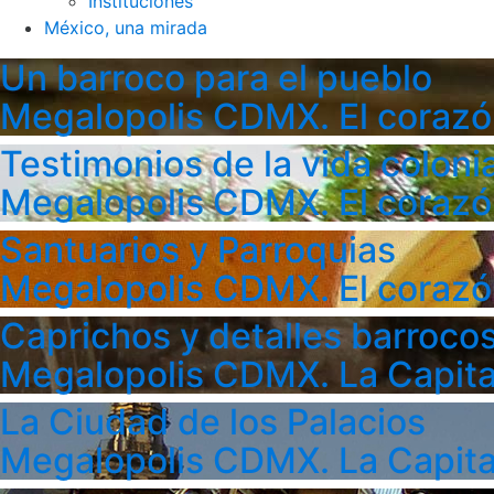
Instituciones
México, una mirada
Un barroco para el pueblo
Megalopolis CDMX. El corazó
Testimonios de la vida colonia
Megalopolis CDMX. El corazó
Santuarios y Parroquias
Megalopolis CDMX. El corazó
Caprichos y detalles barroco
Megalopolis CDMX. La Capita
La Ciudad de los Palacios
Megalopolis CDMX. La Capita