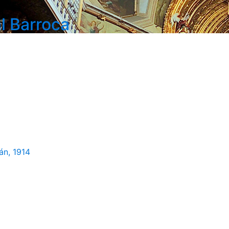
l Barroca
án, 1914