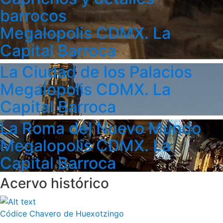
barrocos
Megalopolis CDMX. La
Capital Barroca
La Ciudad de los Palacios
Megalopolis CDMX. La
Capital Barroca
La Roma del Nuevo Mundo
Megalopolis CDMX. La
Capital Barroca
Acervo histórico
Códice Chavero de Huexotzingo