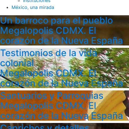
Instituciones
México, una mirada
Un barroco para el pueblo
Megalopolis CDMX. El
corazón de la Nueva España
Testimonios de la vida
colonial
Megalopolis CDMX. El
corazón de la Nueva España
Santuarios y Parroquias
Megalopolis CDMX. El
corazón de la Nueva España
Caprichos y detalles