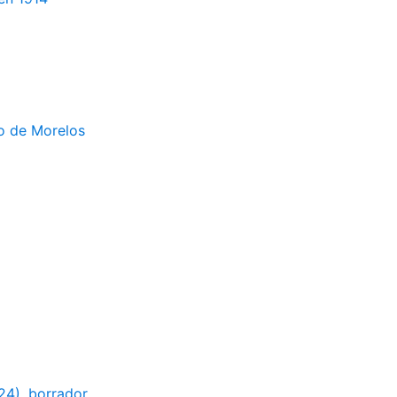
do de Morelos
24), borrador