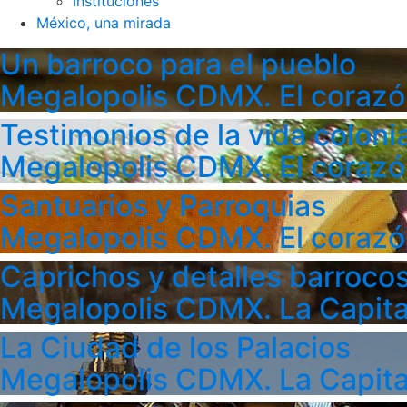
Instituciones
México, una mirada
Un barroco para el pueblo
Megalopolis CDMX. El corazó
Testimonios de la vida colonia
Megalopolis CDMX. El corazó
Santuarios y Parroquias
Megalopolis CDMX. El corazó
Caprichos y detalles barroco
Megalopolis CDMX. La Capita
La Ciudad de los Palacios
Megalopolis CDMX. La Capita