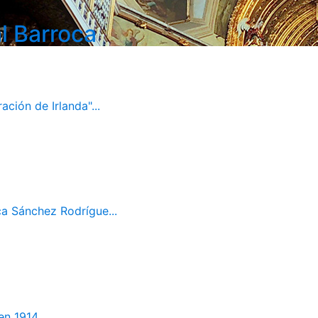
l Barroca
ación de Irlanda"...
ca Sánchez Rodrígue...
en 1914