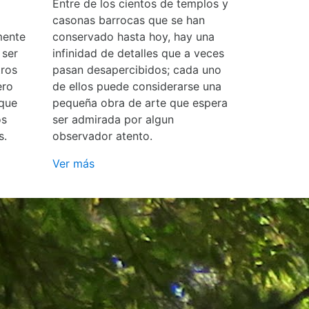
Entre de los cientos de templos y
casonas barrocas que se han
mente
conservado hasta hoy, hay una
 ser
infinidad de detalles que a veces
ros
pasan desapercibidos; cada uno
ero
de ellos puede considerarse una
 que
pequeña obra de arte que espera
os
ser admirada por algun
s.
observador atento.
Ver más