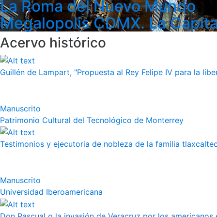
La Roma del Nuevo Mundo
Megalopolis CDMX. La Capita
Acervo histórico
Guillén de Lampart, "Propuesta al Rey Felipe IV para la liber
Manuscrito
Patrimonio Cultural del Tecnológico de Monterrey
Testimonios y ejecutoria de nobleza de la familia tlaxcalte
Manuscrito
Universidad Iberoamericana
Don Pascual o la invasión de Veracruz por los americanos 