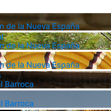
n de la Nueva España
l
n de la Nueva España
n de la Nueva España
s
l Barroca
l Barroca