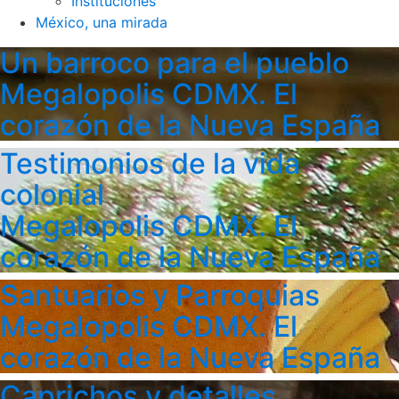
Instituciones
México, una mirada
Un barroco para el pueblo
Megalopolis CDMX. El
corazón de la Nueva España
Testimonios de la vida
colonial
Megalopolis CDMX. El
corazón de la Nueva España
Santuarios y Parroquias
Megalopolis CDMX. El
corazón de la Nueva España
Caprichos y detalles