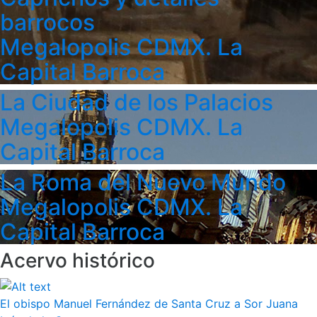
barrocos
Megalopolis CDMX. La
Capital Barroca
La Ciudad de los Palacios
Megalopolis CDMX. La
Capital Barroca
La Roma del Nuevo Mundo
Megalopolis CDMX. La
Capital Barroca
Acervo histórico
El obispo Manuel Fernández de Santa Cruz a Sor Juana