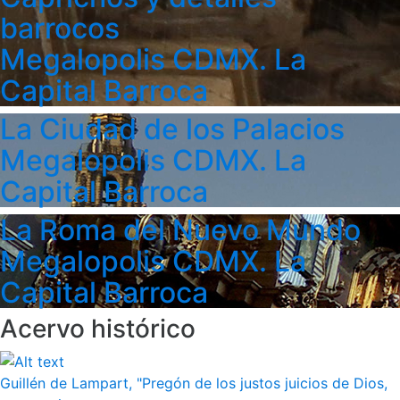
barrocos
Megalopolis CDMX. La
Capital Barroca
La Ciudad de los Palacios
Megalopolis CDMX. La
Capital Barroca
La Roma del Nuevo Mundo
Megalopolis CDMX. La
Capital Barroca
Acervo histórico
Guillén de Lampart, "Pregón de los justos juicios de Dios,