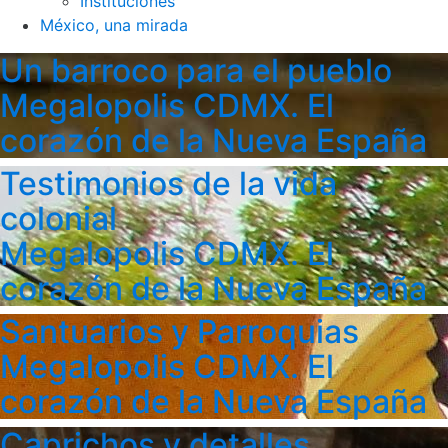
Instituciones
México, una mirada
Un barroco para el pueblo
Megalopolis CDMX. El
corazón de la Nueva España
Testimonios de la vida
colonial
Megalopolis CDMX. El
corazón de la Nueva España
Santuarios y Parroquias
Megalopolis CDMX. El
corazón de la Nueva España
Caprichos y detalles