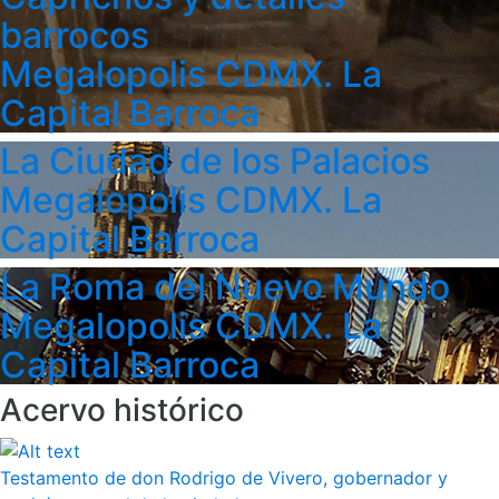
barrocos
Megalopolis CDMX. La
Capital Barroca
La Ciudad de los Palacios
Megalopolis CDMX. La
Capital Barroca
La Roma del Nuevo Mundo
Megalopolis CDMX. La
Capital Barroca
Acervo histórico
Testamento de don Rodrigo de Vivero, gobernador y