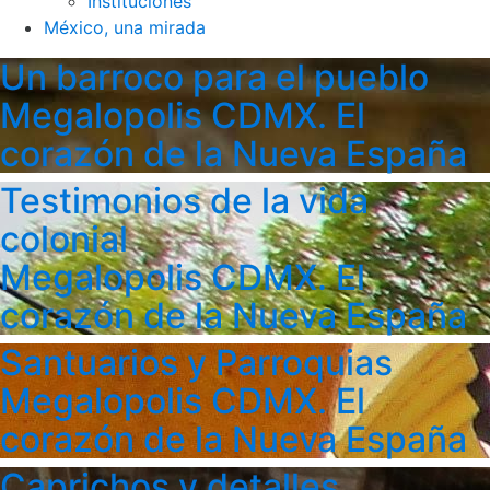
Instituciones
México, una mirada
Un barroco para el pueblo
Megalopolis CDMX. El
corazón de la Nueva España
Testimonios de la vida
colonial
Megalopolis CDMX. El
corazón de la Nueva España
Santuarios y Parroquias
Megalopolis CDMX. El
corazón de la Nueva España
Caprichos y detalles