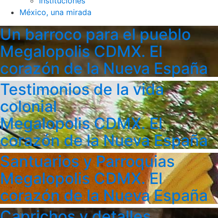
Instituciones
México, una mirada
Un barroco para el pueblo
Megalopolis CDMX. El
corazón de la Nueva España
Testimonios de la vida
colonial
Megalopolis CDMX. El
corazón de la Nueva España
Santuarios y Parroquias
Megalopolis CDMX. El
corazón de la Nueva España
Caprichos y detalles