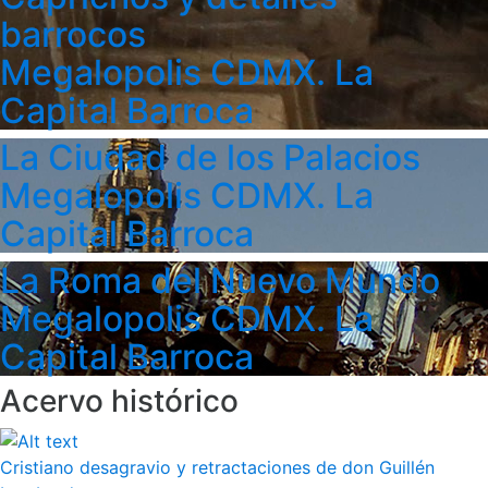
barrocos
Megalopolis CDMX. La
Capital Barroca
La Ciudad de los Palacios
Megalopolis CDMX. La
Capital Barroca
La Roma del Nuevo Mundo
Megalopolis CDMX. La
Capital Barroca
Acervo histórico
Cristiano desagravio y retractaciones de don Guillén