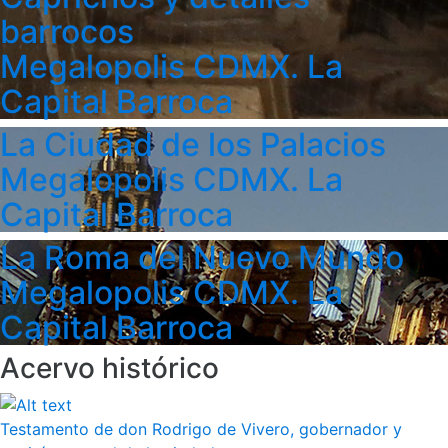
barrocos
Megalopolis CDMX. La
Capital Barroca
La Ciudad de los Palacios
Megalopolis CDMX. La
Capital Barroca
La Roma del Nuevo Mundo
Megalopolis CDMX. La
Capital Barroca
Acervo histórico
Testamento de don Rodrigo de Vivero, gobernador y