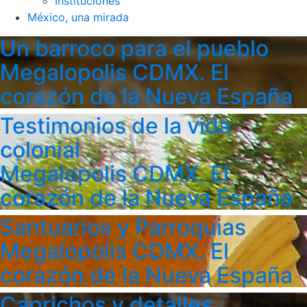
Instituciones
México, una mirada
Un barroco para el pueblo
Megalopolis CDMX. El
corazón de la Nueva España
Testimonios de la vida
colonial
Megalopolis CDMX. El
corazón de la Nueva España
Santuarios y Parroquias
Megalopolis CDMX. El
corazón de la Nueva España
Caprichos y detalles