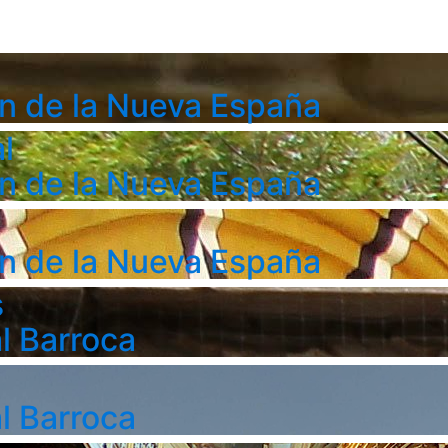
n de la Nueva España
l
n de la Nueva España
n de la Nueva España
s
l Barroca
l Barroca