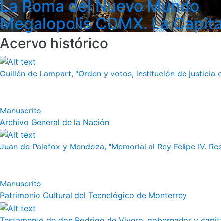
La Roma del Nuevo Mundo
Megalopolis CDMX. La Capita
Acervo histórico
Guillén de Lampart, "Orden y votos, institución de justicia e
Manuscrito
Archivo General de la Nación
Juan de Palafox y Mendoza, "Memorial al Rey Felipe IV. Re
Manuscrito
Patrimonio Cultural del Tecnológico de Monterrey
Testamento de don Rodrigo de Vivero, gobernador y capitán