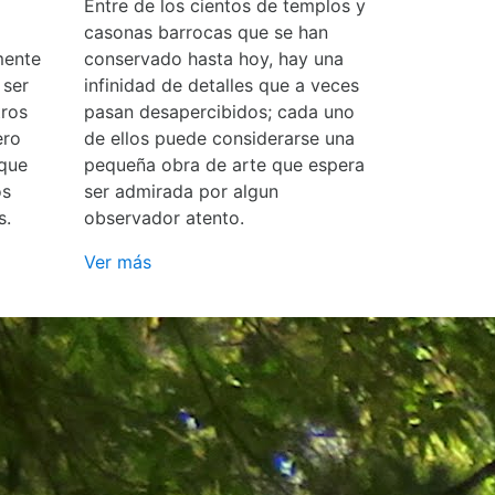
Entre de los cientos de templos y
casonas barrocas que se han
mente
conservado hasta hoy, hay una
 ser
infinidad de detalles que a veces
ros
pasan desapercibidos; cada uno
ero
de ellos puede considerarse una
 que
pequeña obra de arte que espera
os
ser admirada por algun
s.
observador atento.
Ver más