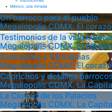
Instituciones
México, una mirada
Un barroco para el pueblo
Megalopolis CDMX. El corazó
Testimonios de la vida colonia
Megalopolis CDMX. El corazó
Santuarios y Parroquias
Megalopolis CDMX. El corazó
Caprichos y detalles barroco
Megalopolis CDMX. La Capita
La Ciudad de los Palacios
Megalopolis CDMX. La Capita