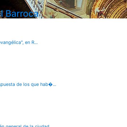
l Barroca
vangélica", en R...
spuesta de los que hab�...
 general de la ciudad ...