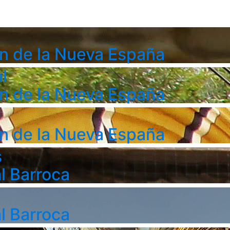
n de la Nueva España
l
n de la Nueva España
n de la Nueva España
s
l Barroca
l Barroca