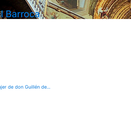
l Barroca
er de don Guillén de...