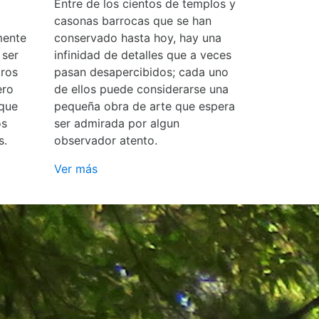
Entre de los cientos de templos y
casonas barrocas que se han
mente
conservado hasta hoy, hay una
 ser
infinidad de detalles que a veces
ros
pasan desapercibidos; cada uno
ero
de ellos puede considerarse una
 que
pequeña obra de arte que espera
os
ser admirada por algun
s.
observador atento.
Ver más