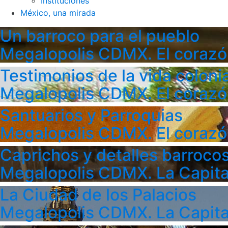
Instituciones
México, una mirada
Un barroco para el pueblo
Megalopolis CDMX. El corazó
Testimonios de la vida colonia
Megalopolis CDMX. El corazó
Santuarios y Parroquias
Megalopolis CDMX. El corazó
Caprichos y detalles barroco
Megalopolis CDMX. La Capita
La Ciudad de los Palacios
Megalopolis CDMX. La Capita