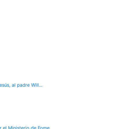
ús, al padre Will...
el Ministerio de Fome...