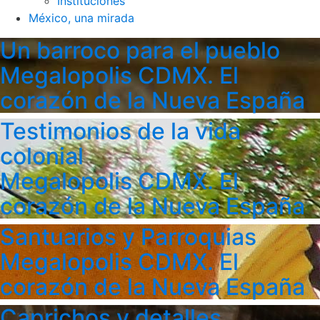
Instituciones
México, una mirada
Un barroco para el pueblo
Megalopolis CDMX. El
corazón de la Nueva España
Testimonios de la vida
colonial
Megalopolis CDMX. El
corazón de la Nueva España
Santuarios y Parroquias
Megalopolis CDMX. El
corazón de la Nueva España
Caprichos y detalles