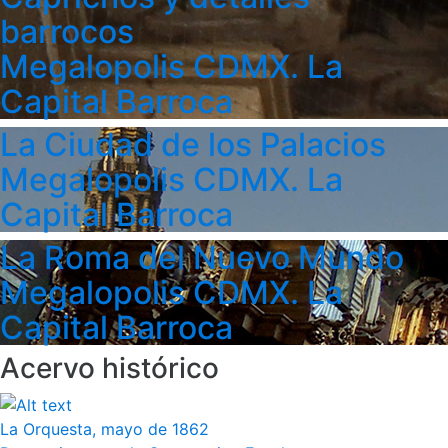
barrocos
Megalopolis CDMX. La
Capital Barroca
La Ciudad de los Palacios
Megalopolis CDMX. La
Capital Barroca
La Roma del Nuevo Mundo
Megalopolis CDMX. La
Capital Barroca
Acervo histórico
La Orquesta, mayo de 1862