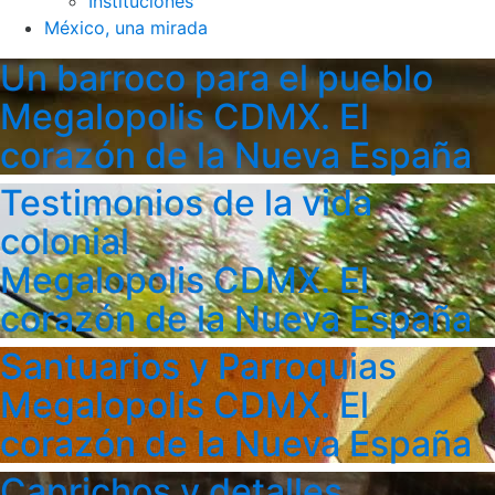
Instituciones
México, una mirada
Un barroco para el pueblo
Megalopolis CDMX. El
corazón de la Nueva España
Testimonios de la vida
colonial
Megalopolis CDMX. El
corazón de la Nueva España
Santuarios y Parroquias
Megalopolis CDMX. El
corazón de la Nueva España
Caprichos y detalles