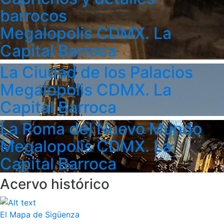
barrocos
Megalopolis CDMX. La
Capital Barroca
La Ciudad de los Palacios
Megalopolis CDMX. La
Capital Barroca
La Roma del Nuevo Mundo
Megalopolis CDMX. La
Capital Barroca
Acervo histórico
El Mapa de Sigüenza