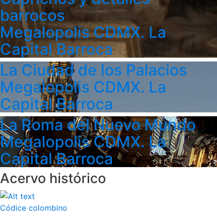
barrocos
Megalopolis CDMX. La
Capital Barroca
La Ciudad de los Palacios
Megalopolis CDMX. La
Capital Barroca
La Roma del Nuevo Mundo
Megalopolis CDMX. La
Capital Barroca
Acervo histórico
Códice colombino