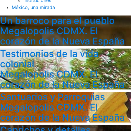
Instituciones
México, una mirada
Un barroco para el pueblo
Megalopolis CDMX. El
corazón de la Nueva España
Testimonios de la vida
colonial
Megalopolis CDMX. El
corazón de la Nueva España
Santuarios y Parroquias
Megalopolis CDMX. El
corazón de la Nueva España
Caprichos y detalles