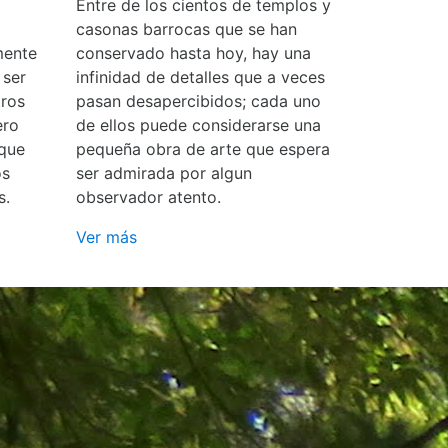
Entre de los cientos de templos y
casonas barrocas que se han
mente
conservado hasta hoy, hay una
 ser
infinidad de detalles que a veces
ros
pasan desapercibidos; cada uno
ero
de ellos puede considerarse una
 que
pequeña obra de arte que espera
os
ser admirada por algun
s.
observador atento.
Ver más