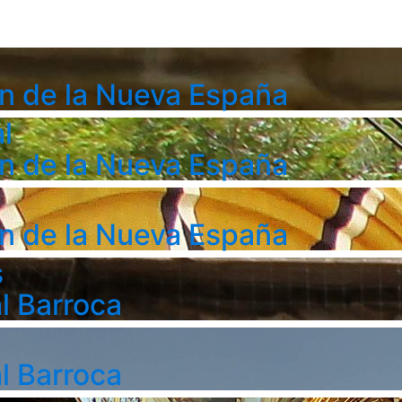
n de la Nueva España
l
n de la Nueva España
n de la Nueva España
s
l Barroca
l Barroca