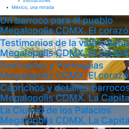
Instituciones
México, una mirada
Un barroco para el pueblo
Megalopolis CDMX. El corazó
Testimonios de la vida colonia
Megalopolis CDMX. El corazó
Santuarios y Parroquias
Megalopolis CDMX. El corazó
Caprichos y detalles barroco
Megalopolis CDMX. La Capita
La Ciudad de los Palacios
Megalopolis CDMX. La Capita