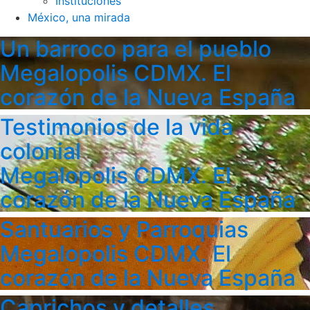
Instituciones
México, una mirada
Un barroco para el pueblo
Megalopolis CDMX. El
corazón de la Nueva España
Testimonios de la vida
colonial
Megalopolis CDMX. El
corazón de la Nueva España
Santuarios y Parroquias
Megalopolis CDMX. El
corazón de la Nueva España
Caprichos y detalles