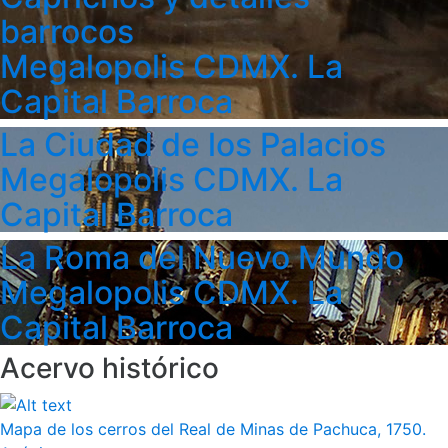
barrocos
Megalopolis CDMX. La
Capital Barroca
La Ciudad de los Palacios
Megalopolis CDMX. La
Capital Barroca
La Roma del Nuevo Mundo
Megalopolis CDMX. La
Capital Barroca
Acervo histórico
Mapa de los cerros del Real de Minas de Pachuca, 1750.