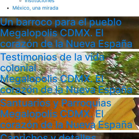
Instituciones
México, una mirada
Un barroco para el pueblo
Megalopolis CDMX. El
corazón de la Nueva España
Testimonios de la vida
colonial
Megalopolis CDMX. El
corazón de la Nueva España
Santuarios y Parroquias
Megalopolis CDMX. El
corazón de la Nueva España
Caprichos y detalles