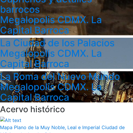
barrocos
Megalopolis CDMX. La
Capital Barroca
La Ciudad de los Palacios
Megalopolis CDMX. La
Capital Barroca
La Roma del Nuevo Mundo
Megalopolis CDMX. La
Capital Barroca
Acervo histórico
Mapa Plano de la Muy Noble, Leal e Imperial Ciudad de